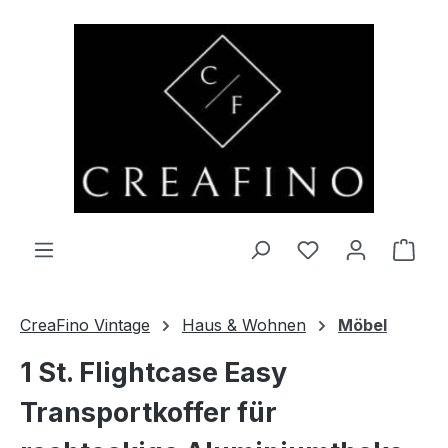
Zum Hauptinhalt springen
Du hast 0 Produ
Ware
CreaFino Vintage
Haus & Wohnen
Möbel
1 St. Flightcase Easy
Transportkoffer für