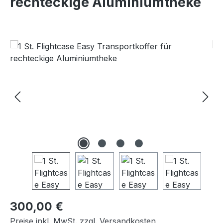
rechteckige Aluminiumtheke
Bildergalerie überspringen
Regulärer Preis:
300,00 €
Preise inkl. MwSt. zzgl. Versandkosten