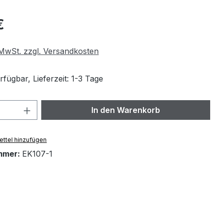
eis:
€
. MwSt. zzgl. Versandkosten
fügbar, Lieferzeit: 1-3 Tage
 Anzahl: Gib den gewünschten Wert ein 
In den Warenkorb
ttel hinzufügen
mmer:
EK107-1