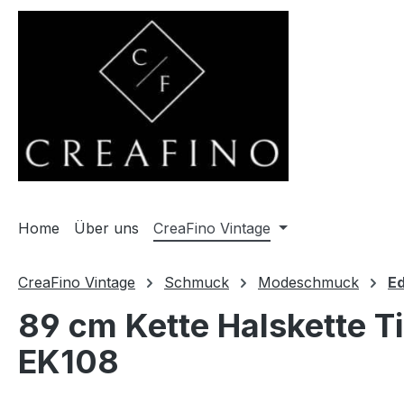
m Hauptinhalt springen
Zur Suche springen
Zur Hauptnavigation springen
Home
Über uns
CreaFino Vintage
CreaFino Vintage
Schmuck
Modeschmuck
Ed
89 cm Kette Halskette T
EK108