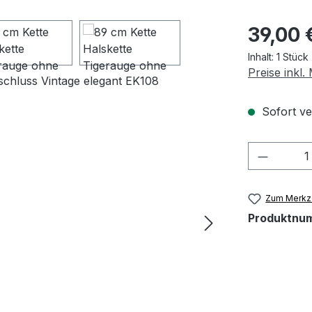
Regulärer Pr
39,00 
Inhalt:
1 Stück
Preise inkl
Sofort ver
Produkt
Zum Merkze
Produktnu