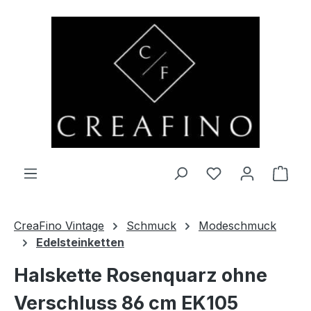
Zum Hauptinhalt springen
Du hast 0 Produ
Ware
CreaFino Vintage
Schmuck
Modeschmuck
Edelsteinketten
Halskette Rosenquarz ohne
Verschluss 86 cm EK105