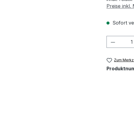
Preise inkl
Sofort ver
Produkt
Zum Merkze
Produktnu