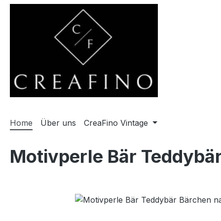
m Hauptinhalt springen
Zur Suche springen
Zur Hauptnavigation springen
Home
Über uns
CreaFino Vintage
Motivperle Bär Teddybä
Bildergalerie überspringen