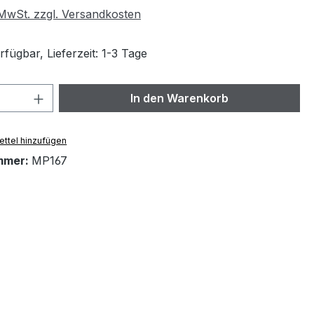
. MwSt. zzgl. Versandkosten
fügbar, Lieferzeit: 1-3 Tage
 Anzahl: Gib den gewünschten Wert ein 
In den Warenkorb
ttel hinzufügen
mmer:
MP167