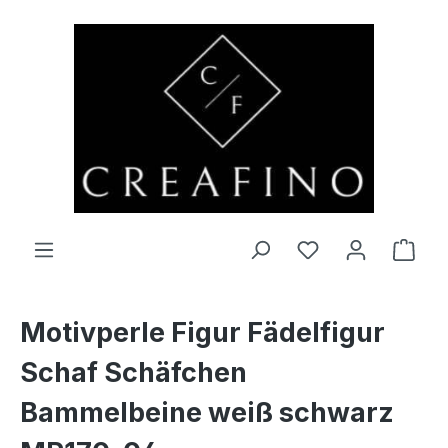
Zum Hauptinhalt springen
Du hast 0 Produ
Ware
Motivperle Figur Fädelfigur
Schaf Schäfchen
Bammelbeine weiß schwarz