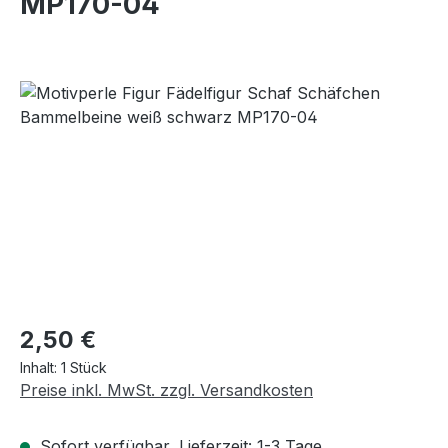
MP170-04
Bildergalerie überspringen
Regulärer Preis:
2,50 €
Inhalt:
1 Stück
Preise inkl. MwSt. zzgl. Versandkosten
Sofort verfügbar, Lieferzeit: 1-3 Tage