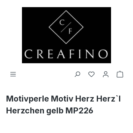
Zum Hauptinhalt springen
Du hast 0 Produ
Ware
Motivperle Motiv Herz Herz`l
Herzchen gelb MP226
Bildergalerie überspringen