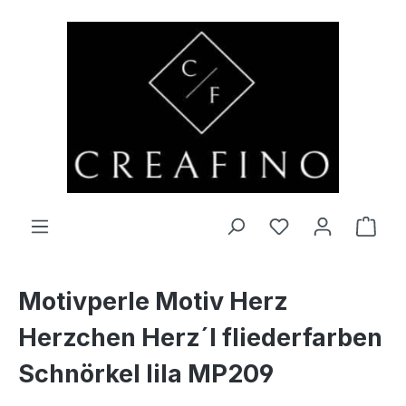
Zum Hauptinhalt springen
Du hast 0 Produ
Ware
Motivperle Motiv Herz
Herzchen Herz´l fliederfarben
Schnörkel lila MP209