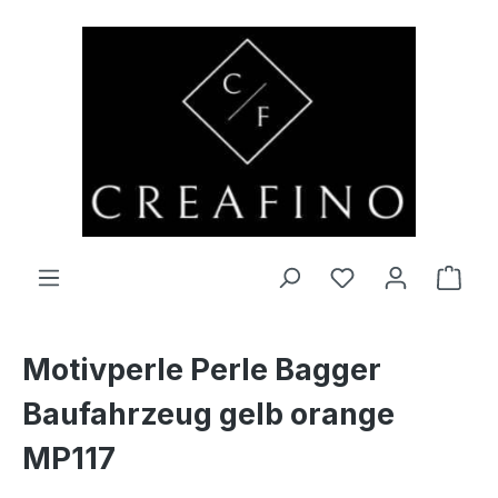
Zum Hauptinhalt springen
Du hast 0 Produ
Ware
Motivperle Perle Bagger
Baufahrzeug gelb orange
MP117