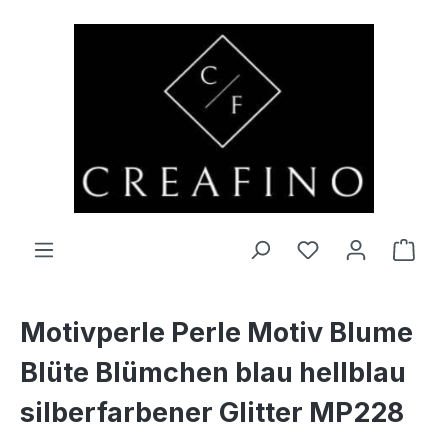
Zum Hauptinhalt springen
Du hast 0 Produ
Ware
Motivperle Perle Motiv Blume
Blüte Blümchen blau hellblau
silberfarbener Glitter MP228