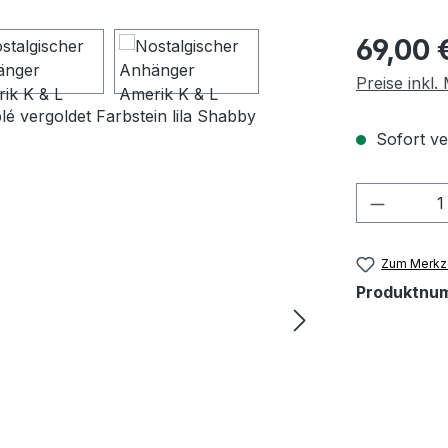
Regulärer Pr
69,00 
Preise inkl
Sofort ver
Produkt
Zum Merkze
Produktnu