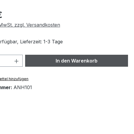
eis:
€
. MwSt. zzgl. Versandkosten
fügbar, Lieferzeit: 1-3 Tage
 Anzahl: Gib den gewünschten Wert ein 
In den Warenkorb
ttel hinzufügen
mmer:
ANH101