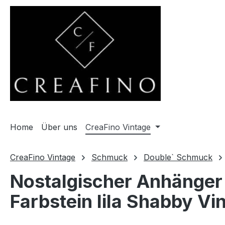
m Hauptinhalt springen
Zur Suche springen
Zur Hauptnavigation springen
Home
Über uns
CreaFino Vintage
CreaFino Vintage
Schmuck
Double` Schmuck
Nostalgischer Anhänger
Farbstein lila Shabby V