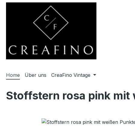
m Hauptinhalt springen
Zur Suche springen
Zur Hauptnavigation springen
Home
Über uns
CreaFino Vintage
Stoffstern rosa pink m
Bildergalerie überspringen