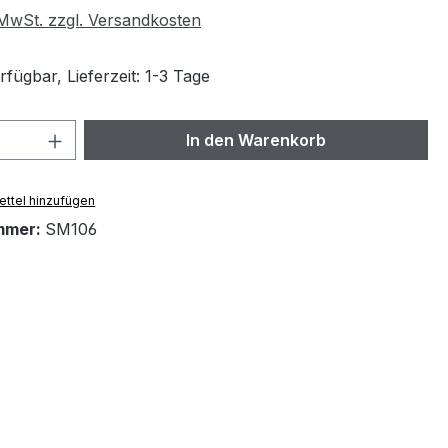
. MwSt. zzgl. Versandkosten
fügbar, Lieferzeit: 1-3 Tage
 Anzahl: Gib den gewünschten Wert ein 
In den Warenkorb
ttel hinzufügen
mmer:
SM106