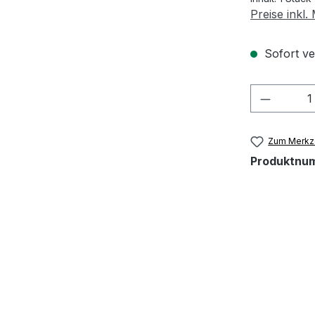
Preise inkl
Sofort ver
Produkt
Zum Merkze
Produktnu