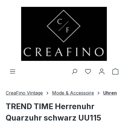
Zum Hauptinhalt springen
Du hast 0 Produ
Ware
CreaFino Vintage
Mode & Accessoire
Uhren
TREND TIME Herrenuhr
Quarzuhr schwarz UU115