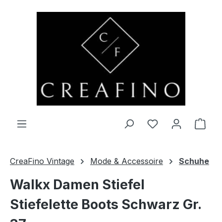
Zum Hauptinhalt springen
Du hast 0 Produ
Ware
CreaFino Vintage
Mode & Accessoire
Schuhe
Walkx Damen Stiefel
Stiefelette Boots Schwarz Gr.