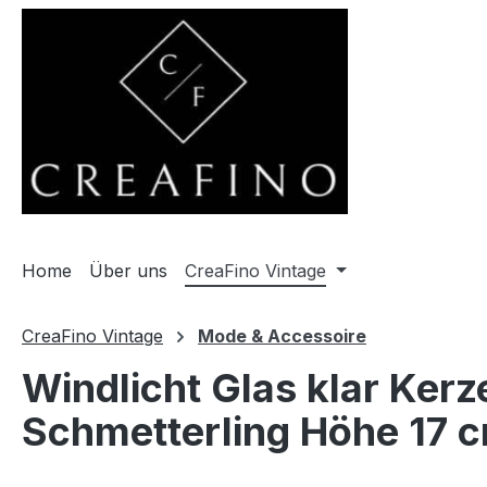
m Hauptinhalt springen
Zur Suche springen
Zur Hauptnavigation springen
Home
Über uns
CreaFino Vintage
CreaFino Vintage
Mode & Accessoire
Windlicht Glas klar Ker
Schmetterling Höhe 17 