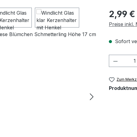
Regulärer Pr
2,99 €
Preise inkl
Sofort ver
Produkt
Zum Merkze
Produktnu