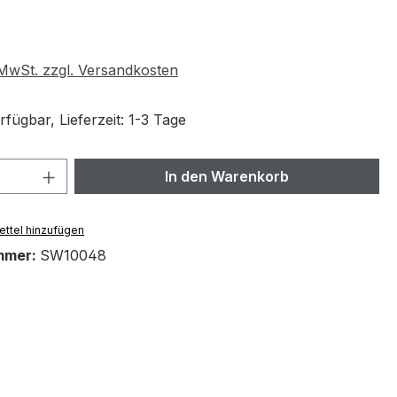
eis:
. MwSt. zzgl. Versandkosten
fügbar, Lieferzeit: 1-3 Tage
 Anzahl: Gib den gewünschten Wert ein 
In den Warenkorb
ttel hinzufügen
mmer:
SW10048