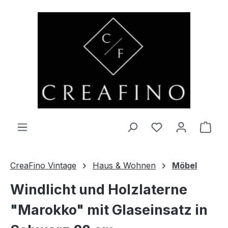
Zum Hauptinhalt springen
Du hast 0 Produ
Ware
CreaFino Vintage
Haus & Wohnen
Möbel
Windlicht und Holzlaterne
"Marokko" mit Glaseinsatz in